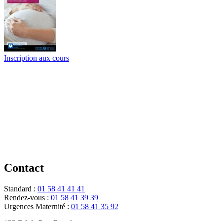
Inscription
aux cours
Contact
Standard :
01 58 41 41 41
Rendez-vous :
01 58 41 39 39
Urgences Maternité :
01 58 41 35 92